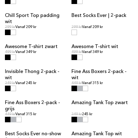
Chill Sport Top padding
Best Socks Ever | 2-pack
UITVERKOOP
wit
Normale prijs
Normale prijs
Normale prijs
299 kr
Vanaf 209 kr
Normale prijs
299 kr
Vanaf 209 kr
Awesome T-shirt zwart
Awesome T-shirt wit
Normale prijs
Normale prijs
Normale prijs
499 kr
Vanaf 349 kr
Normale prijs
499 kr
Vanaf 349 kr
Invisible Thong 2-pack -
Fine Ass Boxers 2-pack -
UITVERKOOP
wit
wit
Normale prijs
Normale prijs
Normale prijs
349 kr
Vanaf 245 kr
Normale prijs
449 kr
Vanaf 315 kr
Fine Ass Boxers 2-pack -
Amazing Tank Top zwart
UITVERKOOP
grijs
Normale prijs
Normale prijs
Normale prijs
449 kr
Vanaf 315 kr
Normale prijs
349 kr
245 kr
Best Socks Ever no-show
Amazing Tank Top wit
UITVERKOOP