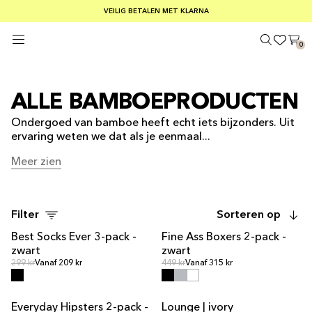
GRATIS VERZENDING BIJ BESTELLINGEN VAN MEER DAN € 100
VEILIG BETALEN MET KLARNA
ZOMERUITVERKOOP: 30-50% KORTING OP ALLES
0
ALLE BAMBOEPRODUCTEN
Ondergoed van bamboe heeft echt iets bijzonders. Uit
ervaring weten we dat als je eenmaal...
Meer zien
Meer zien
Filter
Sorteren op
Best Socks Ever 3-pack -
Fine Ass Boxers 2-pack -
zwart
zwart
Normale prijs
Normale prijs
Normale prijs
299 kr
Vanaf 209 kr
Normale prijs
449 kr
Vanaf 315 kr
Everyday Hipsters 2-pack -
Lounge | ivory
UITVERKOOP
UITVERKOOP