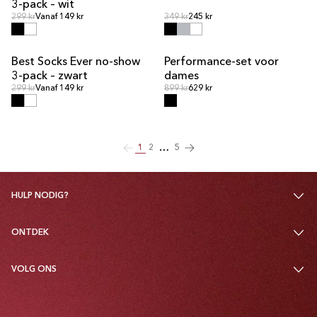
3-pack – wit
Normale prijs
Normale prijs
Normale prijs
299 kr
Vanaf 149 kr
Normale prijs
349 kr
245 kr
Best Socks Ever no-show
Performance-set voor
UITVERKOOP
3-pack – zwart
dames
Normale prijs
Normale prijs
Normale prijs
299 kr
Vanaf 149 kr
Normale prijs
899 kr
629 kr
…
1
2
5
HULP NODIG?
ONTDEK
VOLG ONS