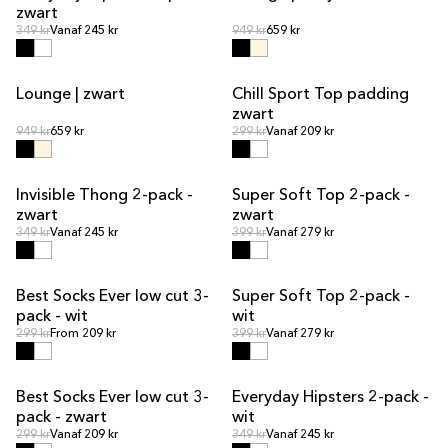
zwart
Normale prijs
Normale prijs
Normale prijs
349 kr
Vanaf 245 kr
Normale prijs
949 kr
659 kr
Lounge | zwart
Chill Sport Top padding
UITVERKOOP
UITVERKOOP
zwart
Normale prijs
Normale prijs
Normale prijs
949 kr
659 kr
Normale prijs
299 kr
Vanaf 209 kr
Invisible Thong 2-pack -
Super Soft Top 2-pack -
UITVERKOOP
UITVERKOOP
zwart
zwart
Normale prijs
Normale prijs
Normale prijs
349 kr
Vanaf 245 kr
Normale prijs
399 kr
Vanaf 279 kr
Best Socks Ever low cut 3-
Super Soft Top 2-pack -
UITVERKOOP
pack - wit
wit
Normale prijs
Normale prijs
Normale prijs
299 kr
From 209 kr
Normale prijs
399 kr
Vanaf 279 kr
Best Socks Ever low cut 3-
Everyday Hipsters 2-pack -
UITVERKOOP
pack - zwart
wit
Normale prijs
Normale prijs
Normale prijs
299 kr
Vanaf 209 kr
Normale prijs
349 kr
Vanaf 245 kr