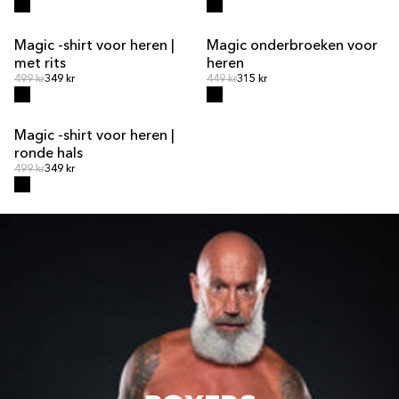
Magic -shirt voor heren |
Magic onderbroeken voor
met rits
heren
Normale prijs
Normale prijs
Normale prijs
499 kr
349 kr
Normale prijs
449 kr
315 kr
Magic -shirt voor heren |
UITVERKOOP
ronde hals
Normale prijs
Normale prijs
499 kr
349 kr