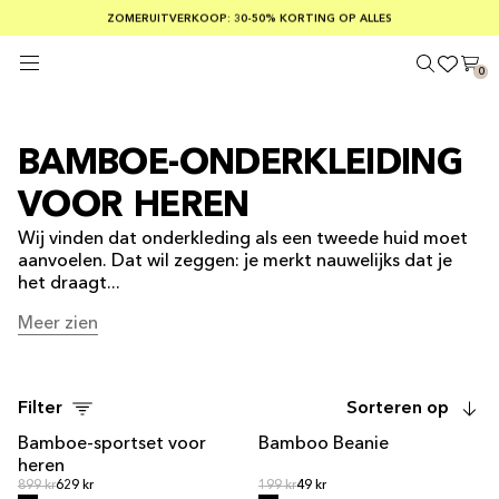
GRATIS VERZENDING BIJ BESTELLINGEN VAN MEER DAN € 100
ZOMERUITVERKOOP: 30-50% KORTING OP ALLES
VEILIG BETALEN MET KLARNA
0
BAMBOE-ONDERKLEIDING
VOOR HEREN
Wij vinden dat onderkleding als een tweede huid moet
aanvoelen. Dat wil zeggen: je merkt nauwelijks dat je
het draagt...
Meer zien
Meer zien
Filter
Sorteren op
Bamboe-sportset voor
Bamboo Beanie
NIET OP VOORRAAD
heren
Normale prijs
Normale prijs
Normale prijs
899 kr
629 kr
Normale prijs
199 kr
49 kr