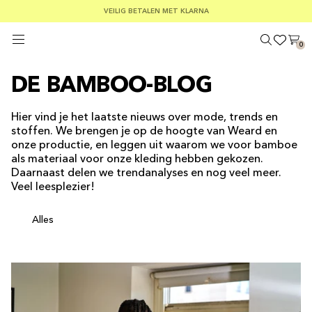
GRATIS VERZENDING BIJ BESTELLINGEN VAN MEER DAN € 100
VEILIG BETALEN MET KLARNA
ZOMERUITVERKOOP: 30-50% KORTING OP ALLES
0
DE BAMBOO-BLOG
Hier vind je het laatste nieuws over mode, trends en
stoffen. We brengen je op de hoogte van Weard en
onze productie, en leggen uit waarom we voor bamboe
als materiaal voor onze kleding hebben gekozen.
Daarnaast delen we trendanalyses en nog veel meer.
Veel leesplezier!
Alles