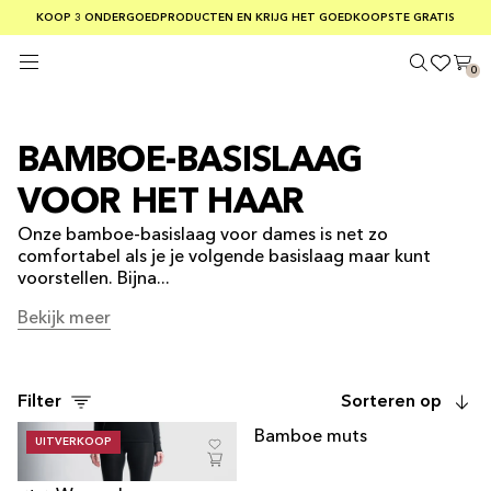
GRATIS VERZENDING BIJ BESTELLINGEN VAN MEER DAN € 75
KOOP 3 ONDERGOEDPRODUCTEN EN KRIJG HET GOEDKOOPSTE GRATIS
VEILIG BETALEN MET KLARNA
0
BAMBOE-BASISLAAG
VOOR HET HAAR
Onze bamboe-basislaag voor dames is net zo
comfortabel als je je volgende basislaag maar kunt
voorstellen. Bijna...
Bekijk meer
Zie meer
Filter
Sorteren op
' data-image-
Bamboe muts
UITVERKOOP
UITVERKOCHT
id="40684640928009">
' data-
image-id="40684640895241">