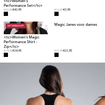
<tc>Women's
Performance Set</tc>
Normale prijs
Normale prijs
Normale prijs
€62,95
€43,95
Normale prijs
€13,95
€3,95
' data-image-
Magic Janes voor dames
UITVERKOOP
UITVERKOOP
id="40684617466121">
' data-
UITVERKOCHT
image-id="40684617531657">
<tc>Women's Magic
Performance Shirt -
Zip</tc>
Normale prijs
Normale prijs
Normale prijs
€34,95
€24,95
Normale prijs
€31,95
€22,95