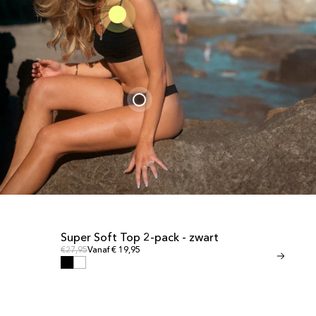
Super Soft Top 2-pack - zwart
<tc>Invisib
UITVERKOOP
UITVERKOO
Normale prijs
Normale prijs
€27,95
Vanaf € 19,95
zwart</tc>
Normale
Normale prijs
€24,95
Vanaf € 