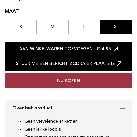
MAAT
S
M
L
XL
AAN WINKELWAGEN TOEVOEGEN
- €24,95
STUUR ME EEN BERICHT ZODRA ER PLAATS IS
NU KOPEN
Over het product
Geen vervelende etiketten.
Geen lelijke logo's.