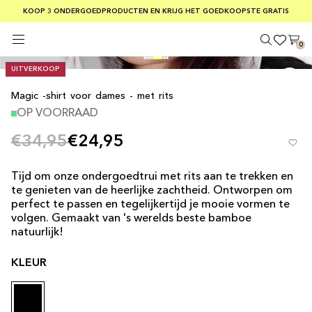
GRATIS VERZENDING BIJ BESTELLINGEN VAN MEER DAN € 75
KOOP 3 ONDERGOEDPRODUCTEN EN KRIJG HET GOEDKOOPSTE GRATIS
VEILIG BETALEN MET KLARNA
0
' width='100' height='100' >
UITVERKOOP
Magic -shirt voor dames - met rits
OP VOORRAAD
€34,95
€24,95
Tijd om onze ondergoedtrui met rits aan te trekken en
te genieten van de heerlijke zachtheid. Ontworpen om
perfect te passen en tegelijkertijd je mooie vormen te
volgen. Gemaakt van 's werelds beste bamboe
natuurlijk!
KLEUR