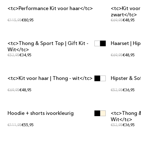
<tc>Performance Kit voor haar</tc>
<tc>Kit voor
SET-AANBIEDING
SET-AANBIEDI
zwart</tc>
Normale prijs
Normale 
Normale prijs
€115,95
€80,95
Normale prijs
€69,95
€48,95
<tc>Thong & Sport Top | Gift Kit -
Haarset | Hip
SET-AANBIEDING
SET-AANBIEDI
Wit</tc>
Normale prijs
Normale 
Normale prijs
€52,95
€34,95
Normale prijs
€69,95
€48,95
<tc>Kit voor haar | Thong - wit</tc>
Hipster & So
SET-AANBIEDING
SET-AANBIEDI
Normale prijs
Normale 
Normale prijs
€69,95
€48,95
Normale prijs
€52,95
€36,95
Hoodie + shorts ivoorkleurig
<tc>Thong & 
SET-AANBIEDING
SET-AANBIEDI
Wit</tc>
Normale prijs
Normale 
Normale prijs
€111,95
€55,95
Normale prijs
€52,95
€36,95