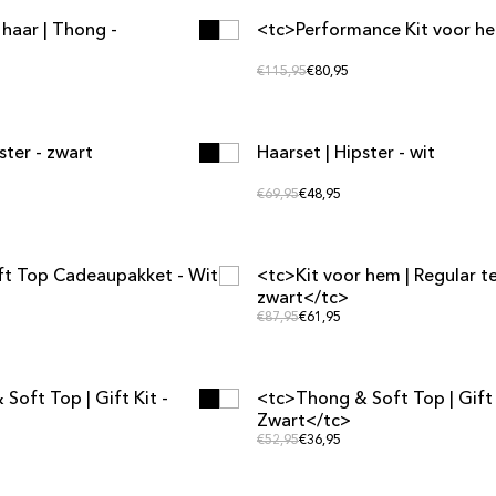
 haar | Thong -
<tc>Performance Kit voor h
NG
SET-AANBIEDING
prijs
Normale prijs
Normale prijs
€115,95
€80,95
ster - zwart
Haarset | Hipster - wit
NG
SET-AANBIEDING
prijs
Normale prijs
Normale prijs
€69,95
€48,95
ft Top Cadeaupakket - Wit
<tc>Kit voor hem | Regular te
NG
SET-AANBIEDING
zwart</tc>
prijs
Normale prijs
Normale prijs
€87,95
€61,95
Soft Top | Gift Kit -
<tc>Thong & Soft Top | Gift 
NG
SET-AANBIEDING
Zwart</tc>
prijs
Normale prijs
Normale prijs
€52,95
€36,95