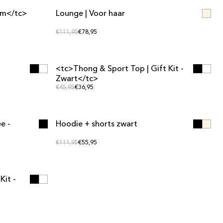
em</tc>
Lounge | Voor haar
SET-AANBIEDING
Normale prijs
Normale prijs
€111,95
€78,95
<tc>Thong & Sport Top | Gift Kit -
SET-AANBIEDING
Zwart</tc>
Normale prijs
Normale prijs
€45,95
€36,95
e -
Hoodie + shorts zwart
SET-AANBIEDING
Normale prijs
Normale prijs
€111,95
€55,95
Kit -