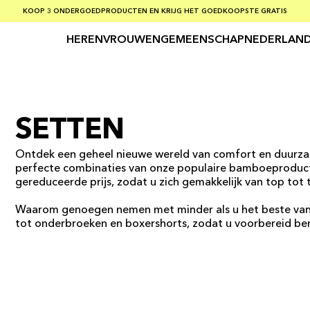
GRATIS VERZENDING BIJ BESTELLINGEN VAN MEER DAN € 75
KOOP 3 ONDERGOEDPRODUCTEN EN KRIJG HET GOEDKOOPSTE GRATIS
VEILIG BETALEN MET KLARNA
HEREN
VROUWEN
GEMEENSCHAP
NEDERLAND
SETTEN
Ontdek een geheel nieuwe wereld van comfort en duurza
perfecte combinaties van onze populaire bamboeproduc
gereduceerde prijs, zodat u zich gemakkelijk van top tot
Waarom genoegen nemen met minder als u het beste van a
tot onderbroeken en boxershorts, zodat u voorbereid be