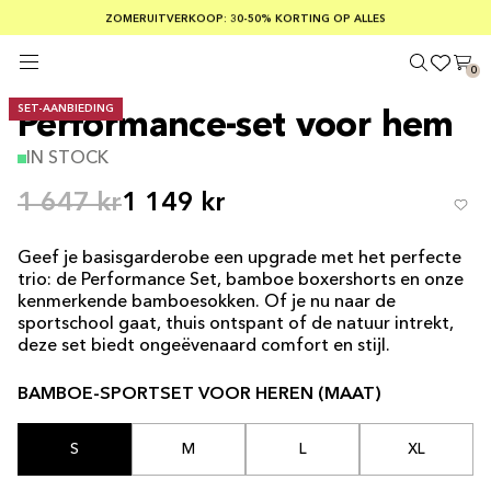
GRATIS VERZENDING BIJ BESTELLINGEN VAN MEER DAN € 100
ZOMERUITVERKOOP: 30-50% KORTING OP ALLES
VEILIG BETALEN MET KLARNA
0
SET-AANBIEDING
Performance-set voor hem
IN STOCK
1 647 kr
1 149 kr
Geef je basisgarderobe een upgrade met het perfecte
trio: de Performance Set, bamboe boxershorts en onze
kenmerkende bamboesokken. Of je nu naar de
sportschool gaat, thuis ontspant of de natuur intrekt,
deze set biedt ongeëvenaard comfort en stijl.
BAMBOE-SPORTSET VOOR HEREN (MAAT)
S
M
L
XL