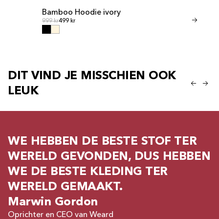
Bamboo Hoodie ivory
Bamboo Sho
Normale prijs
Normale
Normale prijs
999 kr
499 kr
Normale prijs
599 kr
299 kr
DIT VIND JE MISSCHIEN OOK
LEUK
WE HEBBEN DE BESTE STOF TER
WERELD GEVONDEN, DUS HEBBEN
WE DE BESTE KLEDING TER
WERELD GEMAAKT.
Marwin Gordon
Oprichter en CEO van Weard