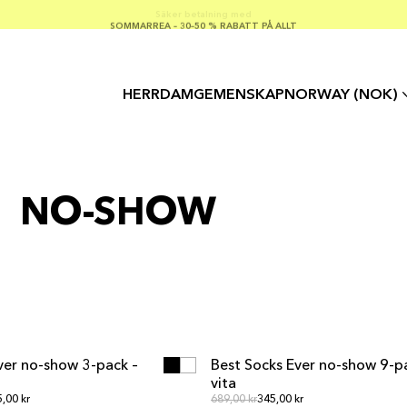
SOMMARREA – 30–50 % RABATT PÅ ALLT
FRI FRAKT PÅ KÖP ÖVER €100
Säker betalning med
HERR
DAM
GEMENSKAP
NORWAY (NOK)
NO-SHOW
GG I VARUKORGEN
LÄGG I VARUKORGE
GG I VARUKORGEN
LÄGG I VARUKORGE
ver no-show 3-pack –
Best Socks Ever no-show 9-p
MULTIPACK
vita
ie pris
Ordinarie pris
,00 kr
Ordinarie pris
689,00 kr
345,00 kr