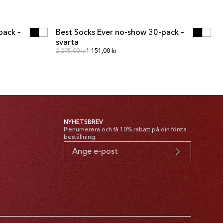
N
LÄGG I VARUKORGEN
N
LÄGG I VARUKORGEN
pack –
Best Socks Ever no-show 30-pack –
MULTIPACK
svarta
Ordinarie pris
Ordinarie pris
2 295,00 kr
1 151,00 kr
NYHETSBREV
Prenumerera och få 10% rabatt på din första
beställning.