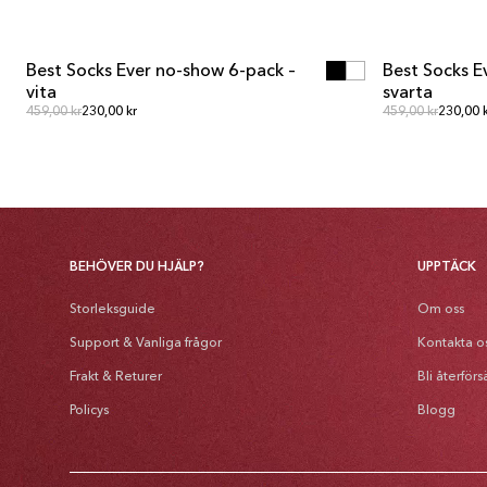
LÄGG I VARUKORGEN
LÄ
LÄGG I VARUKORGEN
LÄ
Best Socks Ever no-show 6-pack –
Best Socks E
MULTIPACK
MULTIPACK
vita
svarta
Ordinarie pris
Ordinar
Ordinarie pris
459,00 kr
230,00 kr
Ordinarie pris
459,00 kr
230,00 
BEHÖVER DU HJÄLP?
UPPTÄCK
Storleksguide
Om oss
Support & Vanliga frågor
Kontakta o
Frakt & Returer
Bli återförs
Policys
Blogg