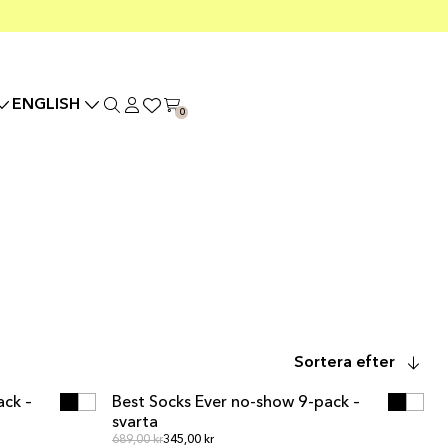
ENGLISH
0
N
LÄGG I VARUKORGEN
Sortera efter
N
LÄGG I VARUKORGEN
ack –
Best Socks Ever no-show 9-pack –
MULTIPACK
svarta
Ordinarie pris
Ordinarie pris
689,00 kr
345,00 kr