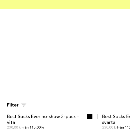
LÄGG I VARUKORGEN
LÄ
Filter
LÄGG I VARUKORGEN
LÄ
Best Socks Ever no-show 3-pack –
Best Socks E
vita
svarta
Ordinarie pris
Ordinar
Ordinarie pris
230,00 kr
Från 115,00 kr
Ordinarie pris
230,00 kr
Från 115