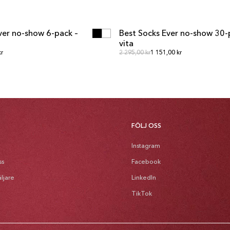
GG I VARUKORGEN
LÄGG I VARUKORGE
GG I VARUKORGEN
LÄGG I VARUKORGE
ver no-show 6-pack –
Best Socks Ever no-show 30-
MULTIPACK
vita
ie pris
Ordinarie pris
kr
Ordinarie pris
2 295,00 kr
1 151,00 kr
FÖLJ OSS
Instagram
ss
Facebook
äljare
LinkedIn
TikTok