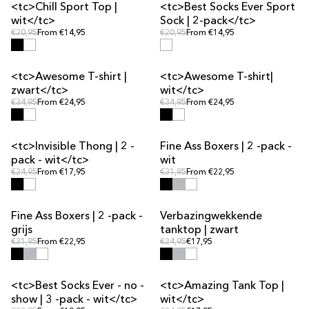
<tc>Chill Sport Top |
<tc>Best Socks Ever Sport
UITVERKOOP
wit</tc>
Sock | 2-pack</tc>
Reguliere prijs
Reguliere prijs
Reguliere prijs
€20,95
From €14,95
Reguliere prijs
€20,95
From €14,95
<tc>Awesome T-shirt |
<tc>Awesome T-shirt|
zwart</tc>
wit</tc>
Reguliere prijs
Reguliere prijs
Reguliere prijs
€34,95
From €24,95
Reguliere prijs
€34,95
From €24,95
<tc>Invisible Thong | 2 -
Fine Ass Boxers | 2 -pack -
UITVERKOOP
pack - wit</tc>
wit
Reguliere prijs
Reguliere prijs
Reguliere prijs
€24,95
From €17,95
Reguliere prijs
€31,95
From €22,95
Fine Ass Boxers | 2 -pack -
Verbazingwekkende
UITVERKOOP
grijs
tanktop | zwart
Reguliere prijs
Reguliere prijs
Reguliere prijs
€31,95
From €22,95
Reguliere prijs
€24,95
€17,95
<tc>Best Socks Ever - no -
<tc>Amazing Tank Top |
UITVERKOOP
show | 3 -pack - wit</tc>
wit</tc>