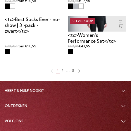
Reguliere prijs
Reguliere prijs
Reguliere prijs
€20,95
From €10,95
Reguliere prijs
€24,95
€17,95
' data-image-
<tc>Best Socks Ever - no-
UITVERKOOP
id="40684640928009">
' data-
show | 3 -pack -
image-id="40684640895241">
zwart</tc>
<tc>Women's
Performance Set</tc>
Reguliere prijs
Reguliere prijs
Reguliere prijs
€20,95
From €10,95
Reguliere prijs
€62,95
€43,95
…
1
2
5
HEEFT U HULP NODIG?
ONTDEKKEN
VOLG ONS