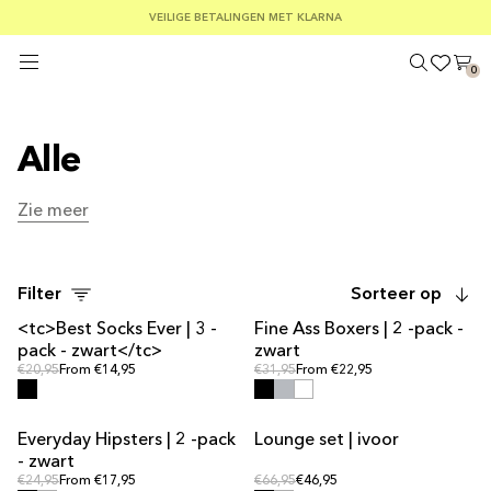
GRATIS VERZENDING BIJ BESTELLINGEN BOVEN €75
VEILIGE BETALINGEN MET KLARNA
KOOP 3 ONDERGOEDPRODUCTEN EN KRIJG DE GOEDKOOPSTE GRATIS
0
Alle
Zie meer
Zie meer
Filter
Sorteer op
<tc>Best Socks Ever | 3 -
Fine Ass Boxers | 2 -pack -
pack - zwart</tc>
zwart
Reguliere prijs
Reguliere prijs
Reguliere prijs
€20,95
From €14,95
Reguliere prijs
€31,95
From €22,95
Everyday Hipsters | 2 -pack
Lounge set | ivoor
UITVERKOOP
UITVERKOOP
- zwart
Reguliere prijs
Reguliere prijs
Reguliere prijs
€24,95
From €17,95
Reguliere prijs
€66,95
€46,95