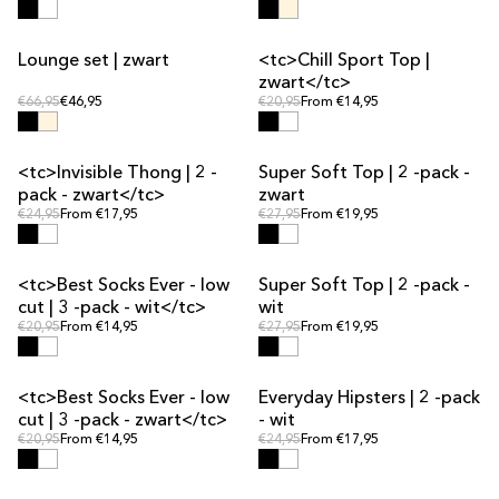
Lounge set | zwart
<tc>Chill Sport Top |
UITVERKOOP
UITVERKOOP
zwart</tc>
Reguliere prijs
Reguliere prijs
Reguliere prijs
€66,95
€46,95
Reguliere prijs
€20,95
From €14,95
<tc>Invisible Thong | 2 -
Super Soft Top | 2 -pack -
UITVERKOOP
UITVERKOOP
pack - zwart</tc>
zwart
Reguliere prijs
Reguliere prijs
Reguliere prijs
€24,95
From €17,95
Reguliere prijs
€27,95
From €19,95
<tc>Best Socks Ever - low
Super Soft Top | 2 -pack -
UITVERKOOP
cut | 3 -pack - wit</tc>
wit
Reguliere prijs
Reguliere prijs
Reguliere prijs
€20,95
From €14,95
Reguliere prijs
€27,95
From €19,95
<tc>Best Socks Ever - low
Everyday Hipsters | 2 -pack
UITVERKOOP
cut | 3 -pack - zwart</tc>
- wit
Reguliere prijs
Reguliere prijs
Reguliere prijs
€20,95
From €14,95
Reguliere prijs
€24,95
From €17,95