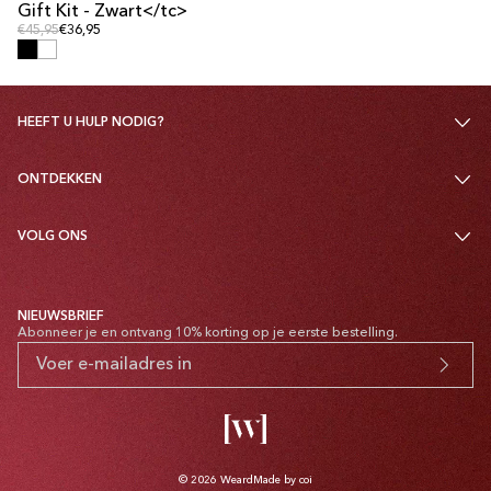
Gift Kit - Zwart</tc>
Reguliere prijs
Reguliere prijs
€45,95
€36,95
HEEFT U HULP NODIG?
ONTDEKKEN
VOLG ONS
NIEUWSBRIEF
Abonneer je en ontvang 10% korting op je eerste bestelling.
© 2026
Weard
Made by coi