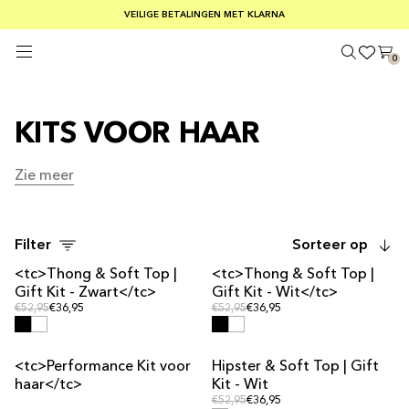
GRATIS VERZENDING BIJ BESTELLINGEN BOVEN €75
VEILIGE BETALINGEN MET KLARNA
KOOP 3 ONDERGOEDPRODUCTEN EN KRIJG DE GOEDKOOPSTE GRATIS
0
KITS VOOR HAAR
Zie meer
Zie meer
Filter
Sorteer op
<tc>Thong & Soft Top |
<tc>Thong & Soft Top |
KIT DEAL
KIT DEAL
Gift Kit - Zwart</tc>
Gift Kit - Wit</tc>
Reguliere prijs
Reguliere prijs
Reguliere prijs
€52,95
€36,95
Reguliere prijs
€52,95
€36,95
<tc>Performance Kit voor
Hipster & Soft Top | Gift
KIT DEAL
KIT DEAL
haar</tc>
Kit - Wit
Reguliere prijs
Reguliere prijs
€52,95
€36,95