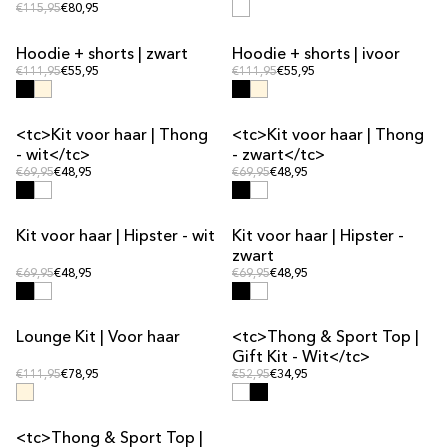
Reguliere prijs
Reguliere prijs
€115,95
€80,95
Hoodie + shorts | zwart
Hoodie + shorts | ivoor
KIT DEAL
KIT DEAL
Reguliere prijs
Reguliere prijs
Reguliere prijs
€111,95
€55,95
Reguliere prijs
€111,95
€55,95
<tc>Kit voor haar | Thong
<tc>Kit voor haar | Thong
KIT DEAL
KIT DEAL
- wit</tc>
- zwart</tc>
Reguliere prijs
Reguliere prijs
Reguliere prijs
€69,95
€48,95
Reguliere prijs
€69,95
€48,95
Kit voor haar | Hipster - wit
Kit voor haar | Hipster -
KIT DEAL
KIT DEAL
zwart
Reguliere prijs
Reguliere prijs
Reguliere prijs
€69,95
€48,95
Reguliere prijs
€69,95
€48,95
Lounge Kit | Voor haar
<tc>Thong & Sport Top |
KIT DEAL
KIT DEAL
Gift Kit - Wit</tc>
Reguliere prijs
Reguliere prijs
Reguliere prijs
€111,95
€78,95
Reguliere prijs
€52,95
€34,95
<tc>Thong & Sport Top |
KIT DEAL