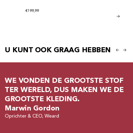
be given a product
Reguliere prijs
€199,99
<tc>Chill S
UITVERKOO
Regulie
Reguliere prijs
€20,95
From €1
U KUNT OOK GRAAG HEBBEN
WE VONDEN DE GROOTSTE STOF
TER WERELD, DUS MAKEN WE DE
GROOTSTE KLEDING.
Marwin Gordon
Oprichter & CEO, Weard