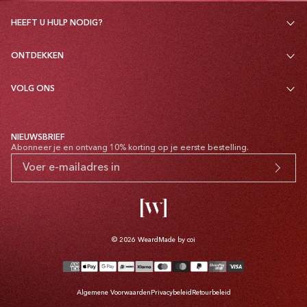
HEEFT U HULP NODIG?
ONTDEKKEN
VOLG ONS
NIEUWSBRIEF
Abonneer je en ontvang 10% korting op je eerste bestelling.
© 2026
Weard
Made by coi
Betaalmethoden
Algemene Voorwaarden
Privacybeleid
Retourbeleid