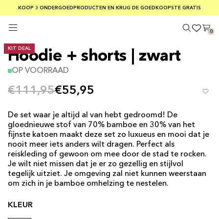
GRATIS VERZENDING BIJ BESTELLINGEN BOVEN €75
KOOP 3 ONDERGOEDPRODUCTEN EN KRIJG DE GOEDKOOPSTE GRATIS
VEILIGE BETALINGEN MET KLARNA
0
KIT DEAL
Hoodie + shorts | zwart
OP VOORRAAD
€111,95
€55,95
De set waar je altijd al van hebt gedroomd! De
gloednieuwe stof van 70% bamboe en 30% van het
fijnste katoen maakt deze set zo luxueus en mooi dat je
nooit meer iets anders wilt dragen. Perfect als
reiskleding of gewoon om mee door de stad te rocken.
Je wilt niet missen dat je er zo gezellig en stijlvol
tegelijk uitziet. Je omgeving zal niet kunnen weerstaan ​​
om zich in je bamboe omhelzing te nestelen.
KLEUR