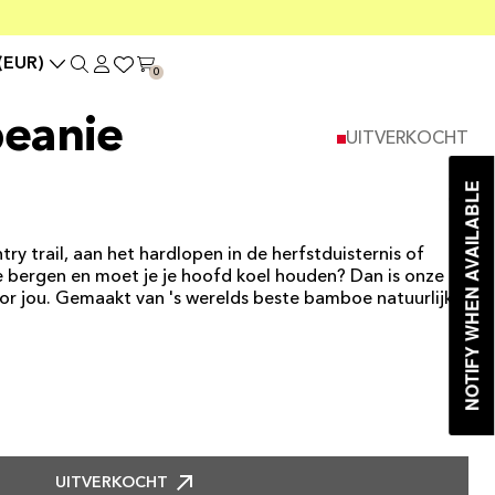
(EUR)
0
eanie
UITVERKOCHT
NOTIFY WHEN AVAILABLE
y trail, aan het hardlopen in de herfstduisternis of
e bergen en moet je je hoofd koel houden? Dan is onze
r jou. Gemaakt van 's werelds beste bamboe natuurlijk!
UITVERKOCHT