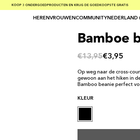
GRATIS VERZENDING BIJ BESTELLINGEN BOVEN €75
KOOP 3 ONDERGOEDPRODUCTEN EN KRIJG DE GOEDKOOPSTE GRATIS
VEILIGE BETALINGEN MET KLARNA
HEREN
VROUWEN
COMMUNITY
NEDERLAND 
Bamboe b
€13,95
€3,95
Op weg naar de cross-countr
gewoon aan het hiken in d
Bamboo beanie perfect voo
KLEUR