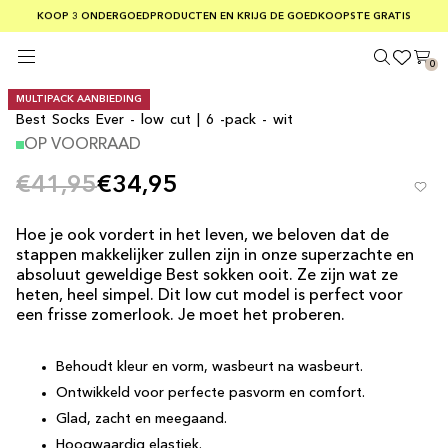
GRATIS VERZENDING BIJ BESTELLINGEN BOVEN €75
KOOP 3 ONDERGOEDPRODUCTEN EN KRIJG DE GOEDKOOPSTE GRATIS
VEILIGE BETALINGEN MET KLARNA
0
MULTIPACK AANBIEDING
Best Socks Ever - low cut | 6 -pack - wit
OP VOORRAAD
€41,95
€34,95
Hoe je ook vordert in het leven, we beloven dat de
stappen makkelijker zullen zijn in onze superzachte en
absoluut geweldige Best sokken ooit. Ze zijn wat ze
heten, heel simpel. Dit low cut model is perfect voor
een frisse zomerlook. Je moet het proberen.
Behoudt kleur en vorm, wasbeurt na wasbeurt.
Ontwikkeld voor perfecte pasvorm en comfort.
Glad, zacht en meegaand.
Hoogwaardig elastiek.