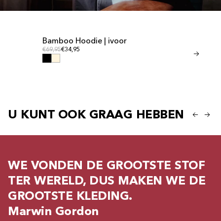
Bamboo Hoodie | ivoor
Bamboo shor
Reguliere prijs
Regulie
Reguliere prijs
€69,95
€34,95
Reguliere prijs
€41,95
€20,95
U KUNT OOK GRAAG HEBBEN
WE VONDEN DE GROOTSTE STOF
TER WERELD, DUS MAKEN WE DE
GROOTSTE KLEDING.
Marwin Gordon