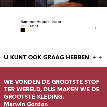
Bamboo Hoodie | ivoor
Bamboo shor
Reguliere prijs
Regulie
Reguliere prijs
€69,95
€34,95
Reguliere prijs
€41,95
€20,95
U KUNT OOK GRAAG HEBBEN
WE VONDEN DE GROOTSTE STOF
TER WERELD, DUS MAKEN WE DE
GROOTSTE KLEDING.
Marwin Gordon