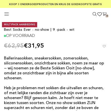
GRATIS VERZENDING BIJ BESTELLINGEN BOVEN €75
KOOP 3 ONDERGOEDPRODUCTEN EN KRIJG DE GOEDKOOPSTE GRATIS
VEILIGE BETALINGEN MET KLARNA
0
MULTIPACK AANBIEDING
Best Socks Ever - no-show | 9 -pack - wit
OP VOORRAAD
€62,95
€31,95
Ballerinasokken, sneakersokken, zomersokken,
siliconensokken, onzichtbare sokken, noem ze maar op
— wij noemen ze de Beste Sokken Ooit [no-show],
omdat ze onzichtbaar zijn in bijna alle soorten
schoenen.
Heb je problemen met sokken die uitvallen en schuren,
of met lelijke randen die zichtbaar zijn over je
schoenen? Blijf gewoon kalm. Je hoeft niet meer te
kiezen tussen soorten. Onze no-show sokken ZIJN
superzacht en schuren niet, zonder dat ze boven de