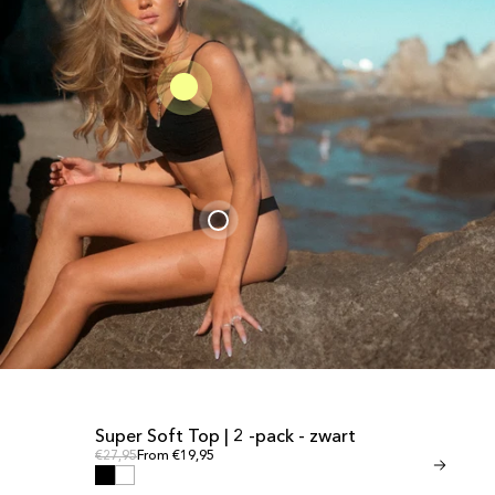
Super Soft Top | 2 -pack - zwart
<tc>Invisib
UITVERKOOP
UITVERKOO
Reguliere prijs
Reguliere prijs
€27,95
From €19,95
zwart</tc>
Regulie
Reguliere prijs
€24,95
From €1