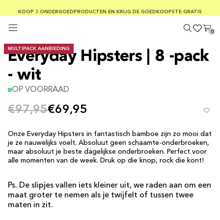
GRATIS VERZENDING BIJ BESTELLINGEN BOVEN €75
KOOP 3 ONDERGOEDPRODUCTEN EN KRIJG DE GOEDKOOPSTE GRATIS
VEILIGE BETALINGEN MET KLARNA
0
MULTIPACK AANBIEDING
Everyday Hipsters | 8 -pack
- wit
OP VOORRAAD
€97,95
€69,95
Onze Everyday Hipsters in fantastisch bamboe zijn zo mooi dat
je ze nauwelijks voelt. Absoluut geen schaamte-onderbroeken,
maar absoluut je beste dagelijkse onderbroeken. Perfect voor
alle momenten van de week. Druk op die knop, rock die kont!
Ps. De slipjes vallen iets kleiner uit, we raden aan om een
​​maat groter te nemen als je twijfelt of tussen twee
maten in zit.