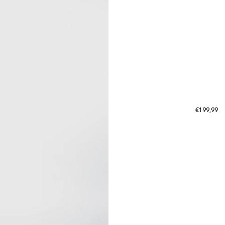
A
A
Reguliere
€199,99