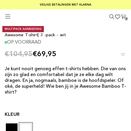
GRATIS VERZENDING BIJ BESTELLINGEN BOVEN €75
VEILIGE BETALINGEN MET KLARNA
KOOP 3 ONDERGOEDPRODUCTEN EN KRIJG DE GOEDKOOPSTE GRATIS
0
MULTIPACK AANBIEDING
Awesome T-shirt| 3 -pack - wit
OP VOORRAAD
€104,95
€69,95
Je kunt nooit genoeg effen t-shirts hebben. Die van ons
zijn zo glad en comfortabel dat je ze elke dag wilt
dragen. En ja, nogmaals, bamboe is de
hoofdspeler
. Of
oké, de superheld! Wie ben jij in je Awesome Bamboo T-
shirt?
KLEUR