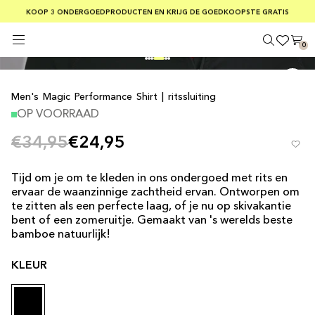
GRATIS VERZENDING BIJ BESTELLINGEN BOVEN €75
KOOP 3 ONDERGOEDPRODUCTEN EN KRIJG DE GOEDKOOPSTE GRATIS
VEILIGE BETALINGEN MET KLARNA
0
' width='100' height='100' >
Men's Magic Performance Shirt | ritssluiting
OP VOORRAAD
€34,95
€24,95
Tijd om je om te kleden in ons ondergoed met rits en
ervaar de waanzinnige zachtheid ervan. Ontworpen om
te zitten als een perfecte laag, of je nu op skivakantie
bent of een zomeruitje. Gemaakt van 's werelds beste
bamboe natuurlijk!
KLEUR