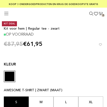
GRATIS VERZENDING BIJ BESTELLINGEN BOVEN €75
KOOP 3 ONDERGOEDPRODUCTEN EN KRIJG DE GOEDKOOPSTE GRATIS
VEILIGE BETALINGEN MET KLARNA
0
KIT DEAL
Kit voor hem | Regular tee - zwart
OP VOORRAAD
€87,95
€61,95
KLEUR
AWESOME T-SHIRT | ZWART (MAAT)
S
M
L
XL