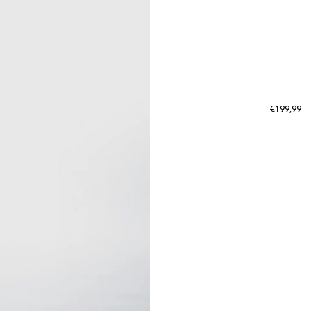
T
T
Normale p
€199,99