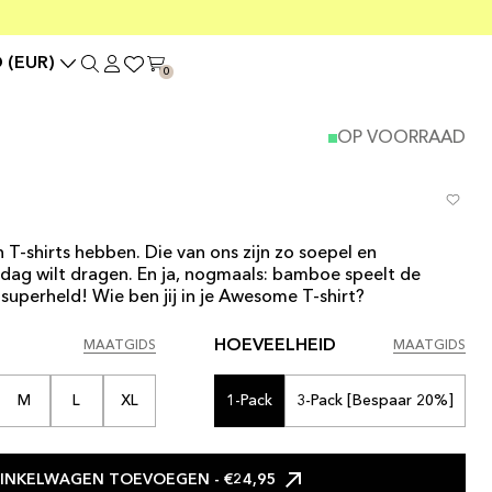
 (EUR)
0
OP VOORRAAD
 T-shirts hebben. Die van ons zijn zo soepel en
 dag wilt dragen. En ja, nogmaals: bamboe speelt de
e superheld! Wie ben jij in je Awesome T-shirt?
HOEVEELHEID
MAATGIDS
MAATGIDS
MAATGIDS
MAATGIDS
M
L
XL
1-Pack
3-Pack [bespaar 20%]
INKELWAGEN TOEVOEGEN
- €24,95