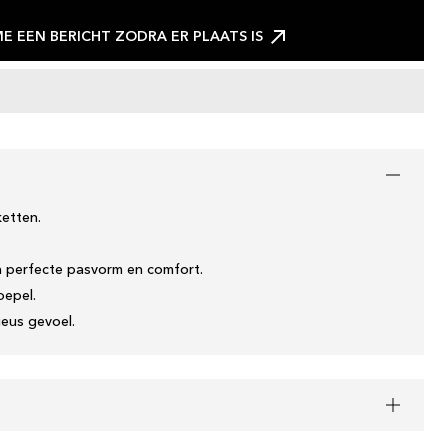
E EEN BERICHT ZODRA ER PLAATS IS
ketten.
 perfecte pasvorm en comfort.
oepel.
ueus gevoel.