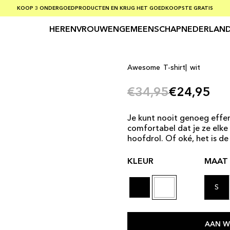
GRATIS VERZENDING BIJ BESTELLINGEN VAN MEER DAN € 75
KOOP 3 ONDERGOEDPRODUCTEN EN KRIJG HET GOEDKOOPSTE GRATIS
VEILIG BETALEN MET KLARNA
HEREN
VROUWEN
GEMEENSCHAP
NEDERLAND
Awesome T-shirt| wit
€34,95
€24,95
Je kunt nooit genoeg effen
comfortabel dat je ze elke
hoofdrol
. Of oké, het is d
KLEUR
MAAT
S
AAN W