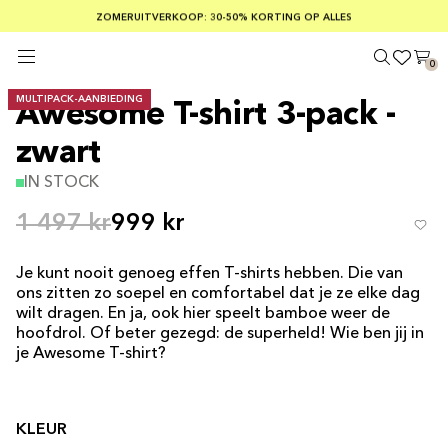
GRATIS VERZENDING BIJ BESTELLINGEN VAN MEER DAN € 100
ZOMERUITVERKOOP: 30-50% KORTING OP ALLES
VEILIG BETALEN MET KLARNA
0
MULTIPACK-AANBIEDING
Awesome T-shirt 3-pack -
zwart
IN STOCK
1 497 kr
999 kr
Je kunt nooit genoeg effen T-shirts hebben. Die van
ons zitten zo soepel en comfortabel dat je ze elke dag
wilt dragen. En ja, ook hier speelt bamboe weer de
hoofdrol
. Of beter gezegd: de superheld! Wie ben jij in
je Awesome T-shirt?
KLEUR