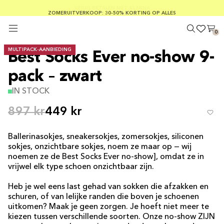
GRATIS VERZENDING BIJ BESTELLINGEN VAN MEER DAN € 100
ZOMERUITVERKOOP: 30-50% KORTING OP ALLES
VEILIG BETALEN MET KLARNA
0
MULTIPACK-AANBIEDING
Best Socks Ever no-show 9-
pack – zwart
IN STOCK
897 kr
449 kr
Ballerinasokjes, sneakersokjes, zomersokjes, siliconen
sokjes, onzichtbare sokjes, noem ze maar op — wij
noemen ze de Best Socks Ever no-show], omdat ze in
vrijwel elk type schoen onzichtbaar zijn.
Heb je wel eens last gehad van sokken die afzakken en
schuren, of van lelijke randen die boven je schoenen
uitkomen? Maak je geen zorgen. Je hoeft niet meer te
kiezen tussen verschillende soorten. Onze no-show ZIJN