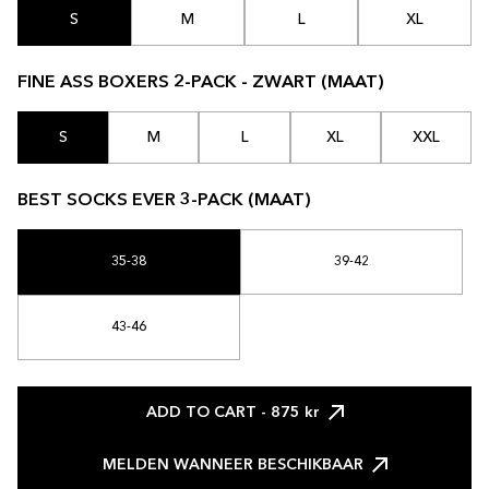
S
M
L
XL
FINE ASS BOXERS 2-PACK - ZWART (MAAT)
S
M
L
XL
XXL
BEST SOCKS EVER 3-PACK (MAAT)
35-38
39-42
43-46
ADD TO CART
- 875 kr
MELDEN WANNEER BESCHIKBAAR