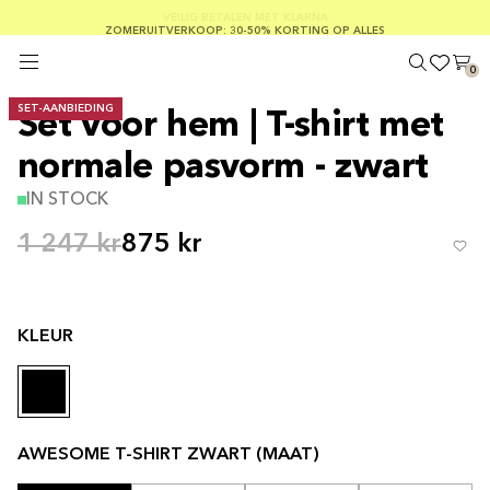
GRATIS VERZENDING BIJ BESTELLINGEN VAN MEER DAN € 100
ZOMERUITVERKOOP: 30-50% KORTING OP ALLES
VEILIG BETALEN MET KLARNA
0
SET-AANBIEDING
Set voor hem | T-shirt met
normale pasvorm - zwart
IN STOCK
1 247 kr
875 kr
KLEUR
AWESOME T-SHIRT ZWART (MAAT)