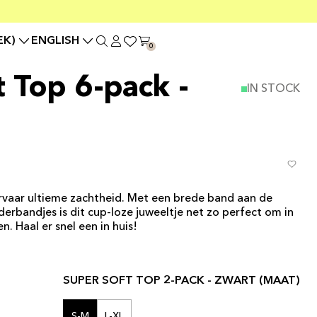
EK)
ENGLISH
0
t Top 6-pack -
IN STOCK
vaar ultieme zachtheid. Met een brede band aan de
erbandjes is dit cup-loze juweeltje net zo perfect om in
n. Haal er snel een in huis!
SUPER SOFT TOP 2-PACK - ZWART (MAAT)
S-M
L-XL