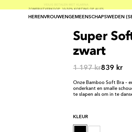
GRATIS VERZENDING BIJ BESTELLINGEN VAN MEER DAN € 100
ZOMERUITVERKOOP: 30-50% KORTING OP ALLES
VEILIG BETALEN MET KLARNA
HEREN
VROUWEN
GEMEENSCHAP
SWEDEN (S
Super Sof
zwart
1 197 kr
839 kr
Onze Bamboo Soft Bra – er
onderkant en smalle schoud
te slapen als om in te danse
KLEUR