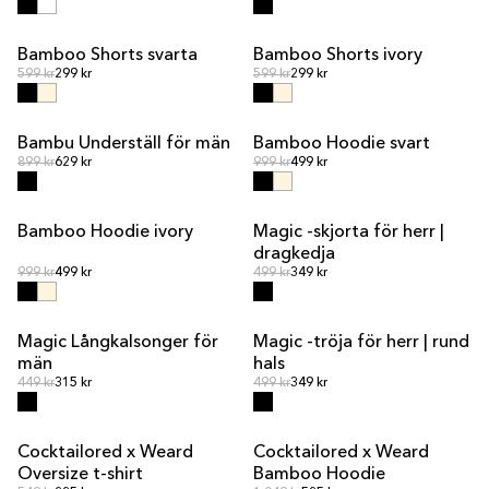
Bamboo Shorts svarta
Bamboo Shorts ivory
Ordinarie pris
Ordinarie pris
Ordinarie pris
599 kr
299 kr
Ordinarie pris
599 kr
299 kr
Bambu Underställ för män
Bamboo Hoodie svart
Ordinarie pris
Ordinarie pris
Ordinarie pris
899 kr
629 kr
Ordinarie pris
999 kr
499 kr
Bamboo Hoodie ivory
Magic -skjorta för herr |
dragkedja
Ordinarie pris
Ordinarie pris
Ordinarie pris
999 kr
499 kr
Ordinarie pris
499 kr
349 kr
Magic Långkalsonger för
Magic -tröja för herr | rund
REA
män
hals
Ordinarie pris
Ordinarie pris
Ordinarie pris
449 kr
315 kr
Ordinarie pris
499 kr
349 kr
Cocktailored x Weard
Cocktailored x Weard
Oversize t-shirt
Bamboo Hoodie