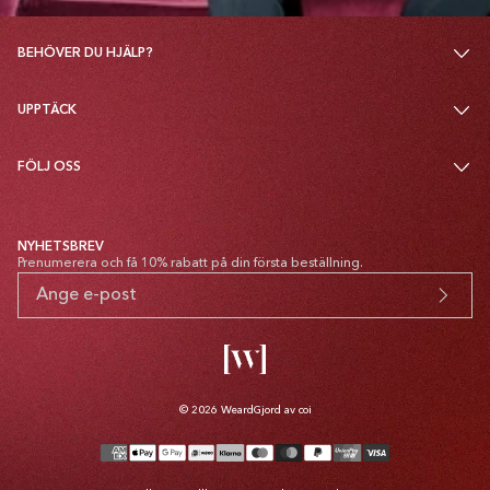
BEHÖVER DU HJÄLP?
UPPTÄCK
FÖLJ OSS
NYHETSBREV
Prenumerera och få 10% rabatt på din första beställning.
© 2026
Weard
Gjord av coi
Betalsätt