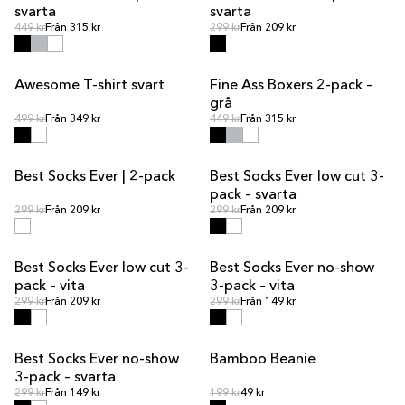
svarta
svarta
Ordinarie pris
Ordinarie pris
Ordinarie pris
449 kr
Från 315 kr
Ordinarie pris
299 kr
Från 209 kr
Awesome T-shirt svart
Fine Ass Boxers 2-pack –
grå
Ordinarie pris
Ordinarie pris
Ordinarie pris
499 kr
Från 349 kr
Ordinarie pris
449 kr
Från 315 kr
Best Socks Ever | 2-pack
Best Socks Ever low cut 3-
pack – svarta
Ordinarie pris
Ordinarie pris
Ordinarie pris
299 kr
Från 209 kr
Ordinarie pris
299 kr
Från 209 kr
Best Socks Ever low cut 3-
Best Socks Ever no-show
pack – vita
3-pack – vita
Ordinarie pris
Ordinarie pris
Ordinarie pris
299 kr
Från 209 kr
Ordinarie pris
299 kr
Från 149 kr
Best Socks Ever no-show
Bamboo Beanie
SLUT I LAGER
3-pack – svarta
Ordinarie pris
Ordinarie pris
Ordinarie pris
299 kr
Från 149 kr
Ordinarie pris
199 kr
49 kr