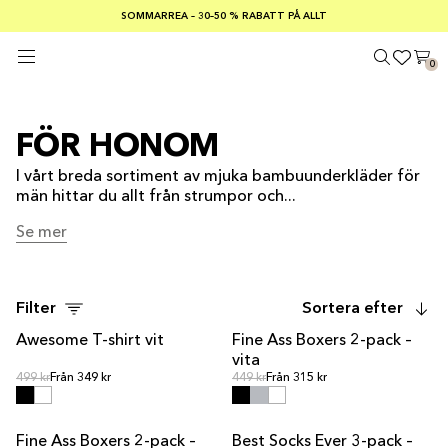
SOMMARREA – 30–50 % RABATT PÅ ALLT
FRI FRAKT PÅ KÖP ÖVER €100
Säker betalning med
0
FÖR HONOM
I vårt breda sortiment av mjuka bambuunderkläder för
män hittar du allt från strumpor och...
Se mer
Se mer
Filter
Sortera efter
Awesome T-shirt vit
Fine Ass Boxers 2-pack –
vita
Ordinarie pris
Ordinarie pris
Ordinarie pris
499 kr
Från 349 kr
Ordinarie pris
449 kr
Från 315 kr
Fine Ass Boxers 2-pack –
Best Socks Ever 3-pack –