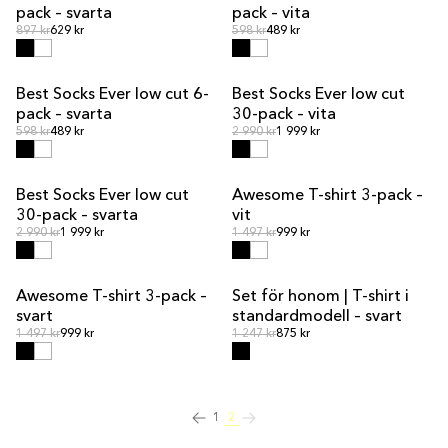
pack – svarta
pack – vita
Ordinarie pris
Ordinarie pris
Ordinarie pris
897 kr
629 kr
Ordinarie pris
598 kr
489 kr
Best Socks Ever low cut 6-
Best Socks Ever low cut
MULTIPACK
MULTIPACK
pack – svarta
30-pack – vita
Ordinarie pris
Ordinarie pris
Ordinarie pris
598 kr
489 kr
Ordinarie pris
2 990 kr
1 999 kr
Best Socks Ever low cut
Awesome T-shirt 3-pack –
MULTIPACK
MULTIPACK
30-pack – svarta
vit
Ordinarie pris
Ordinarie pris
Ordinarie pris
2 990 kr
1 999 kr
Ordinarie pris
1 497 kr
999 kr
Awesome T-shirt 3-pack –
Set för honom | T-shirt i
MULTIPACK
PAKETPRIS
svart
standardmodell – svart
Ordinarie pris
Ordinarie pris
Ordinarie pris
1 497 kr
999 kr
Ordinarie pris
1 247 kr
875 kr
1
2