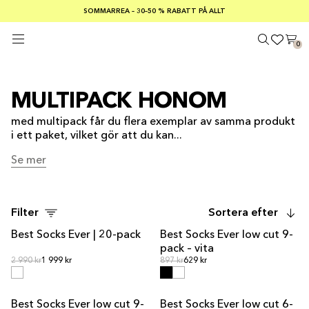
SOMMARREA – 30–50 % RABATT PÅ ALLT
FRI FRAKT PÅ KÖP ÖVER €100
Säker betalning med
0
MULTIPACK HONOM
med multipack får du flera exemplar av samma produkt
i ett paket, vilket gör att du kan...
Se mer
Se mer
Filter
Sortera efter
Best Socks Ever | 20-pack
Best Socks Ever low cut 9-
MULTIPACK
MULTIPACK
pack – vita
Ordinarie pris
Ordinarie pris
Ordinarie pris
2 990 kr
1 999 kr
Ordinarie pris
897 kr
629 kr
Best Socks Ever low cut 9-
Best Socks Ever low cut 6-
MULTIPACK
MULTIPACK