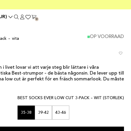
UR)
0
OP VOORRAAD
ack – vita
 livet lovar vi att varje steg blir lättare i våra
tiska Best-strumpor – de bästa någonsin. De lever upp till
nna low cut är perfekt för en fräsch sommarlook. Du måste
BEST SOCKS EVER LOW CUT 3-PACK – WIT (STORLEK)
35-38
39-42
43-46