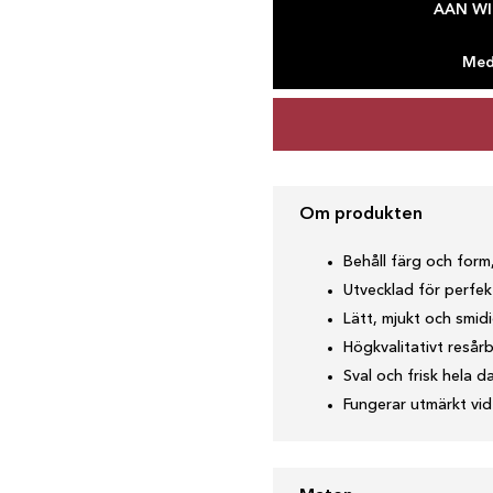
AAN W
Medd
Om produkten
Behåll färg och form,
Utvecklad för perfe
Lätt, mjukt och smidi
Högkvalitativt resår
Sval och frisk hela d
Fungerar utmärkt vid 