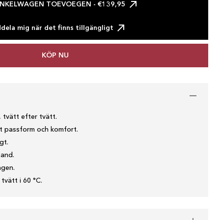
INKELWAGEN TOEVOEGEN
- €139,95
ela mig när det finns tillgängligt
KÖP NU
 tvätt efter tvätt.
kt passform och komfort.
gt.
band.
agen.
tvätt i 60 °C.