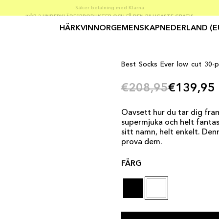
GRATIS FRAKT VID BESTÄLLNINGAR ÖVER 75 €
KÖP 3 UNDERKLÄDESPRODUKTER OCH FÅ DEN BILLIGASTE GRATIS
Säker betalning med Klarna
HÄR
KVINNOR
GEMENSKAP
NEDERLAND (E
Best Socks Ever low cut 30-p
€208,95
€139,95
Oavsett hur du tar dig fram i
supermjuka och helt fantas
sitt namn, helt enkelt. De
prova dem.
FÄRG