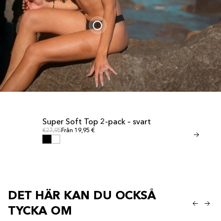
Super Soft Top 2-pack – svart
<tc>Invisib
UTFÖRSÄLJNING
UTFÖRSÄLJN
Ordinarie pris
Ordinarie pris
€27,95
Från 19,95 €
zwart</tc>
Ordinar
Ordinarie pris
€24,95
Från 17,
DET HÄR KAN DU OCKSÅ
TYCKA OM