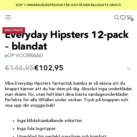
GRATIS FRAKT VID BESTÄLLNINGAR ÖVER 75 €
KÖP 3 UNDERKLÄDESPRODUKTER OCH FÅ DEN BILLIGASTE GRATIS
Säker betalning med Klarna
0
MULTIPACK
Everyday Hipsters 12-pack
– blandat
OP VOORRAAD
€146,95
€102,95
Våra Everyday Hipsters fantastisk bambu är så sköna att du
knappt känner att du har dem på dig. Absolut inga underkläder
man skäms för, utan helt klart dina bästa vardagsunderkläder.
Perfekta för alla tillfällen under veckan. Tryck på knappen och
visa upp din snygga bak!
Inga klådaframkallande etiketter.
Inga fula logotyper.
Utvecklad för perfekt passform och komfort.