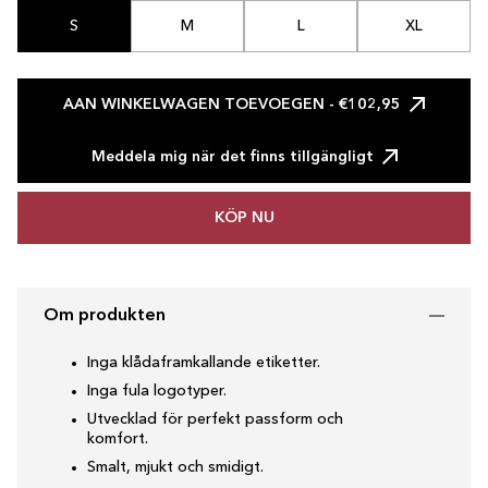
S
M
L
XL
AAN WINKELWAGEN TOEVOEGEN
- €102,95
Meddela mig när det finns tillgängligt
KÖP NU
Om produkten
Inga klådaframkallande etiketter.
Inga fula logotyper.
Utvecklad för perfekt passform och
komfort.
Smalt, mjukt och smidigt.