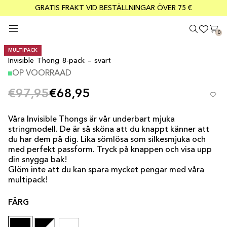
GRATIS FRAKT VID BESTÄLLNINGAR ÖVER 75 €
KÖP 3 UNDERKLÄDESPRODUKTER OCH FÅ DEN BILLIGASTE GRATIS
Säker betalning med Klarna
0
MULTIPACK
Invisible Thong 8-pack – svart
OP VOORRAAD
€97,95
€68,95
Våra Invisible Thongs är vår underbart mjuka
stringmodell. De är så sköna att du knappt känner att
du har dem på dig. Lika sömlösa som silkesmjuka och
med perfekt passform. Tryck på knappen och visa upp
din snygga bak!
Glöm inte att du kan spara mycket pengar med våra
multipack!
FÄRG