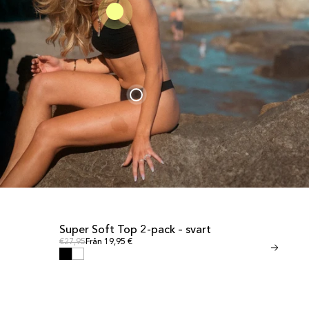
Super Soft Top 2-pack – svart
<tc>Invisib
UTFÖRSÄLJNING
UTFÖRSÄLJN
Ordinarie pris
Ordinarie pris
€27,95
Från 19,95 €
zwart</tc>
Ordinar
Ordinarie pris
€24,95
Från 17,