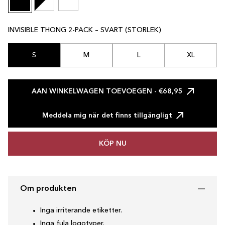
INVISIBLE THONG 2-PACK – SVART (STORLEK)
S
M
L
XL
AAN WINKELWAGEN TOEVOEGEN
- €68,95
Meddela mig när det finns tillgängligt
KÖP NU
Om produkten
Inga irriterande etiketter.
Inga fula logotyper.