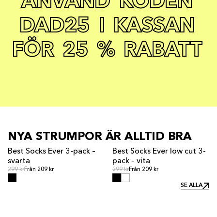
A
N
V
Ä
N
D
K
O
D
E
N
D
A
D
2
5
I
K
A
S
S
A
N
F
Ö
R
2
5
%
R
A
B
A
T
T
NYA STRUMPOR ÄR ALLTID BRA
Best Socks Ever 3-pack –
Best Socks Ever low cut 3-
svarta
pack – vita
Ordinarie pris
Ordinarie pris
Ordinarie pris
299 kr
Från 209 kr
Ordinarie pris
299 kr
Från 209 kr
SE ALLA
SE ALLA