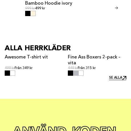
Bamboo Hoodie ivory
Bamboo Sho
Ordinarie pris
Ordinari
Ordinarie pris
999 kr
499 kr
Ordinarie pris
599 kr
299 kr
ALLA HERRKLÄDER
Awesome T-shirt vit
Fine Ass Boxers 2-pack –
vita
Ordinarie pris
Ordinarie pris
Ordinarie pris
499 kr
Från 349 kr
Ordinarie pris
449 kr
Från 315 kr
SE ALLA
SE ALLA