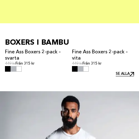
BOXERS I BAMBU
Fine Ass Boxers 2-pack –
Fine Ass Boxers 2-pack –
svarta
vita
Ordinarie pris
Ordinarie pris
Ordinarie pris
449 kr
Från 315 kr
Ordinarie pris
449 kr
Från 315 kr
SE ALLA
SE ALLA