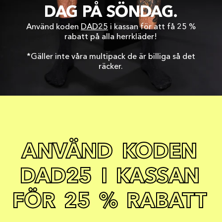
DAG PÅ SÖNDAG.
Använd koden
DAD25
i kassan för att få 25 %
rabatt på alla herrkläder!
*Gäller inte våra multipack de är billiga så det
räcker.
A
N
V
Ä
N
D
K
O
D
E
N
D
A
D
2
5
I
K
A
S
S
A
N
F
Ö
R
2
5
%
R
A
B
A
T
T