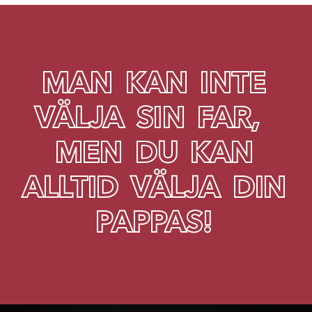
M
A
N
K
A
N
I
N
T
E
V
Ä
L
J
A
S
I
N
F
A
R
,
M
E
N
D
U
K
A
N
A
L
L
T
I
D
V
Ä
L
J
A
D
I
N
P
A
P
P
A
S
!