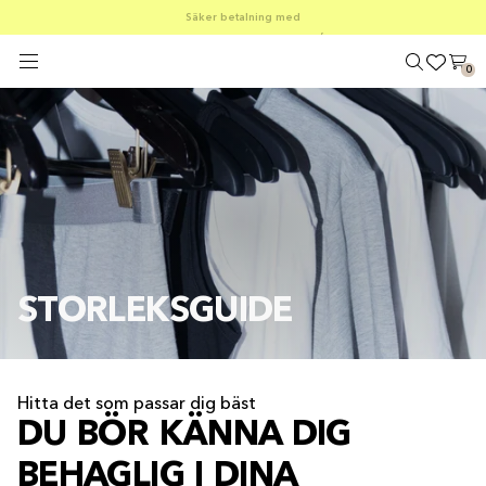
SOMMARREA – 30–50 % RABATT PÅ ALLT
FRI FRAKT PÅ KÖP ÖVER €100
Säker betalning med
0
STORLEKSGUIDE
Hitta det som passar dig bäst
DU BÖR KÄNNA DIG
BEHAGLIG I DINA