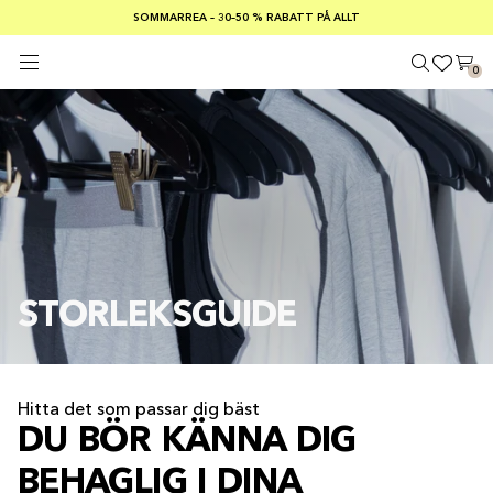
SOMMARREA – 30–50 % RABATT PÅ ALLT
FRI FRAKT PÅ KÖP ÖVER €100
Säker betalning med
0
STORLEKSGUIDE
Hitta det som passar dig bäst
DU BÖR KÄNNA DIG
BEHAGLIG I DINA