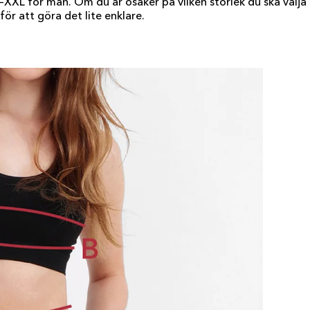
–XXL för män. Om du är osäker på vilken storlek du ska välja 
för att göra det lite enklare.