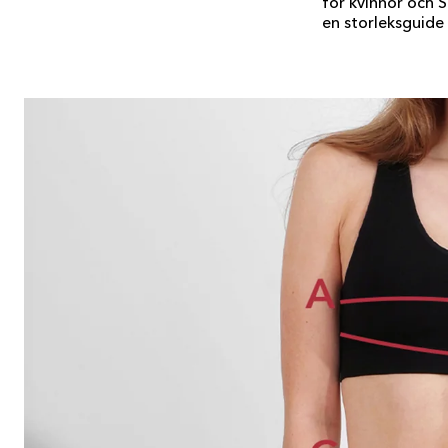
för kvinnor och S
en storleksguide 