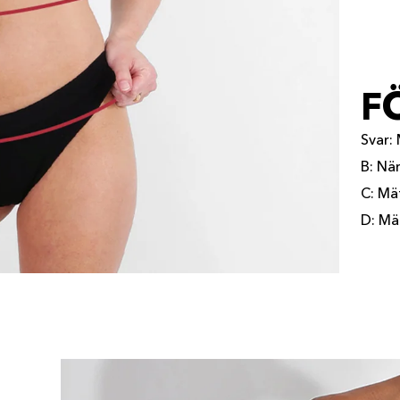
F
Svar: 
B: Nä
C: Mät
D: Mät