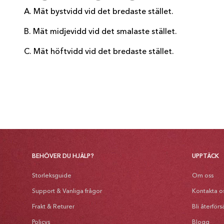
A. Mät bystvidd vid det bredaste stället.
B. Mät midjevidd vid det smalaste stället.
C. Mät höftvidd vid det bredaste stället.
BEHÖVER DU HJÄLP?
UPPTÄCK
Storleksguide
Om oss
Support & Vanliga frågor
Kontakta o
Frakt & Returer
Bli återförs
Policys
Blogg