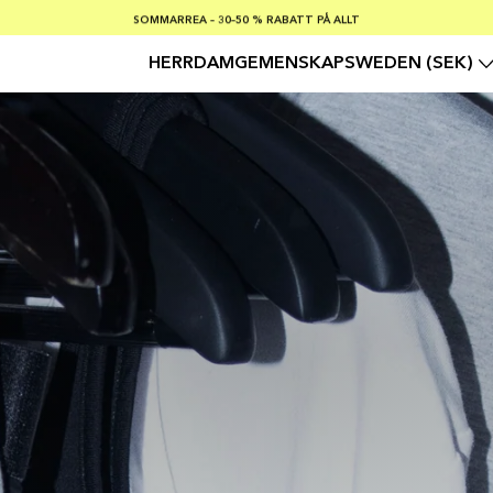
SOMMARREA – 30–50 % RABATT PÅ ALLT
FRI FRAKT PÅ KÖP ÖVER €100
Säker betalning med
HERR
DAM
GEMENSKAP
SWEDEN (SEK)