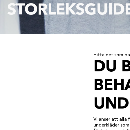
STORLEKSGUID
Hitta det som pa
DU 
BEHA
UND
Vi anser att alla
underkläder som ä