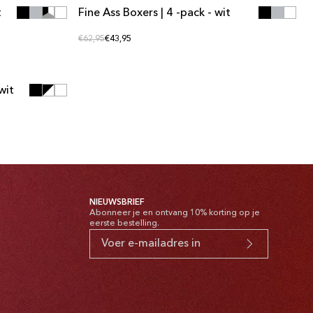
t
Fine Ass Boxers | 4 -pack - wit
MULTIPACK AANBIEDING
Reguliere prijs
Reguliere prijs
€62,95
€43,95
VOEGEN
VOEGEN
wit
NIEUWSBRIEF
Abonneer je en ontvang 10% korting op je
eerste bestelling.