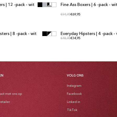
rs | 12 -pack - wit
Fine Ass Boxers | 6 -pack - wi
NBIEDING
MULTIPACK AANBIEDING
e prijs
Reguliere prijs
Reguliere prijs
€94,95
€69,95
NKELWAGEN TOEVOEGEN
AAN WINKELWAGEN TOE
NKELWAGEN TOEVOEGEN
AAN WINKELWAGEN TOE
ters | 8 -pack - wit
Everyday Hipsters | 4 -pack - 
NBIEDING
MULTIPACK AANBIEDING
 prijs
Reguliere prijs
Reguliere prijs
€48,95
€34,95
EN
VOLG ONS
Instagram
act met ons op
Facebook
etailer
Linked in
TikTok