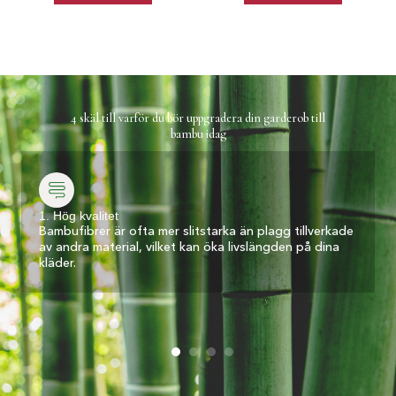
4 skäl till varför du bör uppgradera din garderob till
bambu idag
1. Hög kvalitet
Bambufibrer är ofta mer slitstarka än plagg tillverkade
av andra material, vilket kan öka livslängden på dina
kläder.