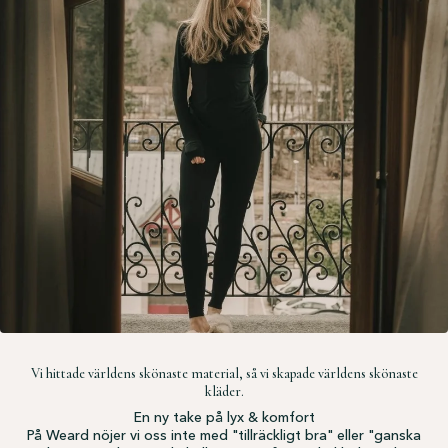
Vi hittade världens skönaste material, så vi skapade världens skönaste
kläder.
En ny take på lyx & komfort
På Weard nöjer vi oss inte med "tillräckligt bra" eller "ganska