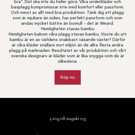
bra". Det ska inte du heller göra. Våra underkläder och
basplagg kompromissar inte med komfort eller passform.
Och minst av allt med bra produktion. Tänk dig ett plagg
som är mjukare än siden, har perfekt passform och som
andas mycket bättre än bomull – det är Weard.
Hemligheten stavas bambu
Hemligheten bakom våra plagg stavas bambu. Visste du att
bambu är en av världens snabbast växande växter? Därför
är våra kläder snällare mot miljön än de allra flesta andra
plagg på marknaden. Resultatet av vår produktion och vårt
svenska designarv är kläder som är lika snygga som de är
silkeslena.
Köp nu
4 steg till magiskt tyg