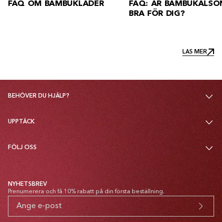
FAQ: ÄR BAMBUKALSONGER
FAQ: HUR TVÄTTAR M
BRA FÖR DIG?
BAMBUKLÄDER?
LÄS MER
LÄS MER
BEHÖVER DU HJÄLP?
UPPTÄCK
FÖLJ OSS
NYHETSBREV
Prenumerera och få 10% rabatt på din första beställning.