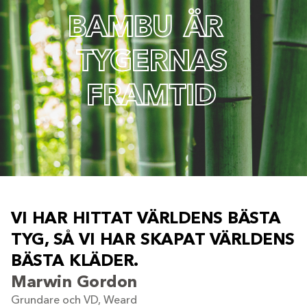
B
A
M
B
U
Ä
R
T
Y
G
E
R
N
A
S
F
R
A
M
T
I
D
V
I
H
A
R
H
I
T
T
A
T
V
Ä
R
L
D
E
N
S
B
Ä
S
T
A
T
Y
G
,
S
Å
V
I
H
A
R
S
K
A
P
A
T
V
Ä
R
L
D
E
N
S
B
Ä
S
T
A
K
L
Ä
D
E
R
.
Marwin Gordon
Grundare och VD, Weard