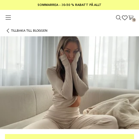
SOMMARREA – 30–50 % RABATT PÅ ALLT
FRI FRAKT PÅ KÖP ÖVER €100
Säker betalning med
0
TILLBAKA TILL BLOGGEN