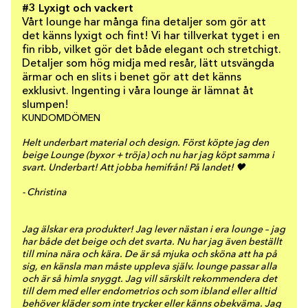
#3 Lyxigt och vackert
Vårt lounge har många fina detaljer som gör att
det känns lyxigt och fint! Vi har tillverkat tyget i en
fin ribb, vilket gör det både elegant och stretchigt.
Detaljer som hög midja med resår, lätt utsvängda
ärmar och en slits i benet gör att det känns
exklusivt. Ingenting i våra lounge är lämnat åt
slumpen!
KUNDOMDÖMEN
Helt underbart material och design. Först köpte jag den
beige Lounge (byxor + tröja) och nu har jag köpt samma i
svart. Underbart! Att jobba hemifrån! På landet! 🖤
- Christina
Jag älskar era produkter! Jag lever nästan i era lounge – jag
har både det beige och det svarta. Nu har jag även beställt
till mina nära och kära. De är så mjuka och sköna att ha på
sig, en känsla man måste uppleva själv. lounge passar alla
och är så himla snyggt. Jag vill särskilt rekommendera det
till dem med eller endometrios och som ibland eller alltid
behöver kläder som inte trycker eller känns obekväma. Jag