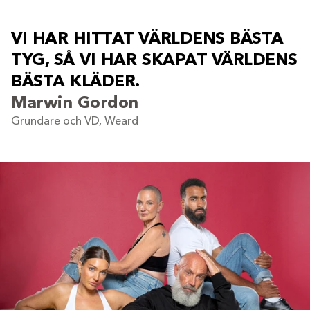
V
I
H
A
R
H
I
T
T
A
T
V
Ä
R
L
D
E
N
S
B
Ä
S
T
A
T
Y
G
,
S
Å
V
I
H
A
R
S
K
A
P
A
T
V
Ä
R
L
D
E
N
S
B
Ä
S
T
A
K
L
Ä
D
E
R
.
Marwin Gordon
Grundare och VD, Weard