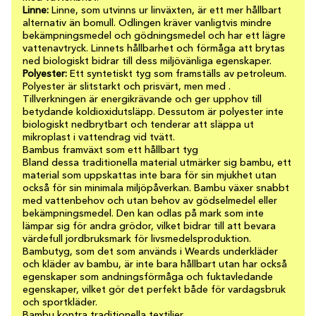
Linne:
Linne, som utvinns ur linväxten, är ett mer hållbart
alternativ än bomull. Odlingen kräver vanligtvis mindre
bekämpningsmedel och gödningsmedel och har ett lägre
vattenavtryck. Linnets hållbarhet och förmåga att brytas
ned biologiskt bidrar till dess miljövänliga egenskaper.
Polyester:
Ett syntetiskt tyg som framställs av petroleum.
Polyester är slitstarkt och prisvärt, men med .
Tillverkningen är energikrävande och ger upphov till
betydande koldioxidutsläpp. Dessutom är polyester inte
biologiskt nedbrytbart och tenderar att släppa ut
mikroplast i vattendrag vid tvätt.
Bambus framväxt som ett hållbart tyg
Bland dessa traditionella material utmärker sig bambu, ett
material som uppskattas inte bara för sin mjukhet utan
också för sin minimala miljöpåverkan. Bambu växer snabbt
med vattenbehov och utan behov av gödselmedel eller
bekämpningsmedel. Den kan odlas på mark som inte
lämpar sig för andra grödor, vilket bidrar till att bevara
värdefull jordbruksmark för livsmedelsproduktion.
Bambutyg, som det som används i Weards underkläder
och kläder av bambu, är inte bara hållbart utan har också
egenskaper som andningsförmåga och fuktavledande
egenskaper, vilket gör det perfekt både för vardagsbruk
och sportkläder.
Bambu kontra traditionella textilier