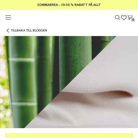
SOMMARREA – 30–50 % RABATT PÅ ALLT
FRI FRAKT PÅ KÖP ÖVER €100
Säker betalning med
0
TILLBAKA TILL BLOGGEN