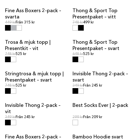
Fine Ass Boxers 2-pack –
Thong & Sport Top
PAKETPRIS
svarta
Presentpaket – vitt
Ordinarie pris
Ordinarie pris
Ordinarie pris
449 kr
Från 315 kr
Ordinarie pris
748 kr
499 kr
Trosa & mjuk topp |
Thong & Sport Top
PAKETPRIS
PAKETPRIS
Presentkit - vit
Presentpaket – svart
Ordinarie pris
Ordinarie pris
Ordinarie pris
748 kr
525 kr
Ordinarie pris
648 kr
525 kr
Stringtrosa & mjuk topp |
Invisible Thong 2-pack –
PAKETPRIS
REA
Presentpaket – svart
svart
Ordinarie pris
Ordinarie pris
Ordinarie pris
748 kr
525 kr
Ordinarie pris
349 kr
Från 245 kr
Invisible Thong 2-pack –
Best Socks Ever | 2-pack
REA
vit
Ordinarie pris
Ordinarie pris
Ordinarie pris
349 kr
Från 245 kr
Ordinarie pris
299 kr
Från 209 kr
Fine Ass Boxers 2-pack –
Bamboo Hoodie svart