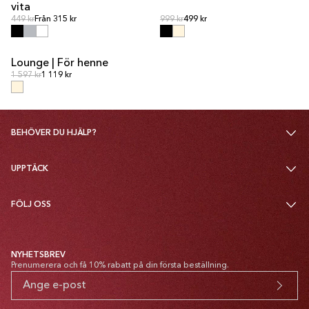
vita
Ordinarie pris
Ordinarie pris
Ordinarie pris
449 kr
Från 315 kr
Ordinarie pris
999 kr
499 kr
Lounge | För henne
PAKETPRIS
Ordinarie pris
Ordinarie pris
1 597 kr
1 119 kr
BEHÖVER DU HJÄLP?
UPPTÄCK
FÖLJ OSS
NYHETSBREV
Prenumerera och få 10% rabatt på din första beställning.