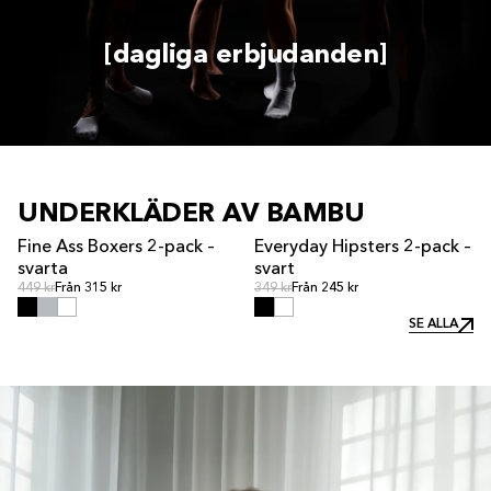
[dagliga erbjudanden]
UNDERKLÄDER AV BAMBU
Fine Ass Boxers 2-pack –
Everyday Hipsters 2-pack –
REA
svarta
svart
Ordinarie pris
Ordinarie pris
Ordinarie pris
449 kr
Från 315 kr
Ordinarie pris
349 kr
Från 245 kr
SE ALLA
SE ALLA