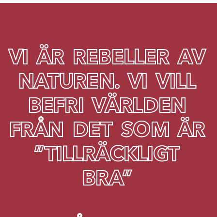
V
I
Ä
R
R
E
B
E
L
L
E
R
A
V
N
A
T
U
R
E
N
.
V
I
V
I
L
L
B
E
F
R
I
V
Ä
R
L
D
E
N
F
R
Å
N
D
E
T
S
O
M
Ä
R
”
T
I
L
L
R
Ä
C
K
L
I
G
T
B
R
A
”