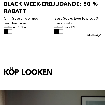
BLACK WEEK-ERBJUDANDE: 50 %
RABATT
Chill Sport Top med
Best Socks Ever low cut 3-
REA
padding svart
pack – vita
Ordinarie pris
Ordinarie pris
Ordinarie pris
299 kr
Från 209 kr
Ordinarie pris
299 kr
Från 209 kr
SE ALLA
SE ALLA
KÖP LOOKEN