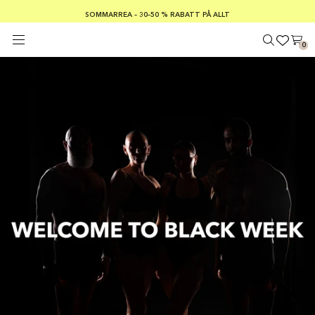
SOMMARREA – 30–50 % RABATT PÅ ALLT
FRI FRAKT PÅ KÖP ÖVER €100
Säker betalning med
0