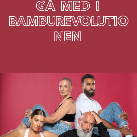
G
Å
M
E
D
I
B
A
M
B
U
R
E
V
O
L
U
T
I
O
N
E
N