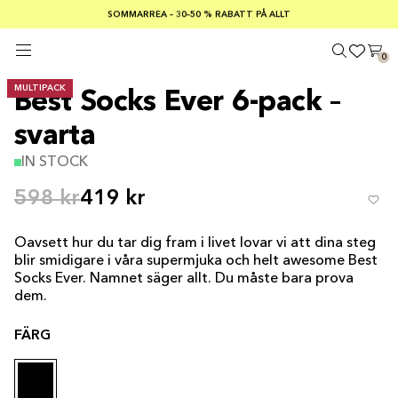
SOMMARREA – 30–50 % RABATT PÅ ALLT
FRI FRAKT PÅ KÖP ÖVER €100
Säker betalning med
0
MULTIPACK
Best Socks Ever 6-pack –
svarta
IN STOCK
598 kr
419 kr
Oavsett hur du tar dig fram i livet lovar vi att dina steg
blir smidigare i våra supermjuka och helt awesome Best
Socks Ever. Namnet säger allt. Du måste bara prova
dem.
FÄRG