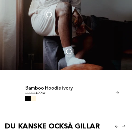
Bamboo Hoodie ivory
Bamboo Sho
Ordinarie pris
Ordinari
Ordinarie pris
999 kr
499 kr
Ordinarie pris
599 kr
299 kr
DU KANSKE OCKSÅ GILLAR