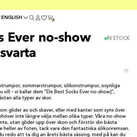
ENGLISH
0
s Ever no-show
IN STOCK
svarta
strumpor, sommarstrumpor, silikonstrumpor, osynliga
 vill – vi kallar dem ”De Best Socks Ever no-show]”,
stan alla typer av skor.
m glider av och skaver, eller med kanter som syns över
höver inte längre välja mellan olika typer. Våra no-show
nte, utan glider upp över skon och förstör din bästa
e heller av foten, tack vare den fantastiska silikonremsan.
u redo att ta dig an årets bästa säsong. med på kan du