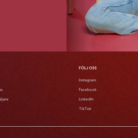
FÖLJ OSS
Instagram
ss
Facebook
äljare
LinkedIn
TikTok