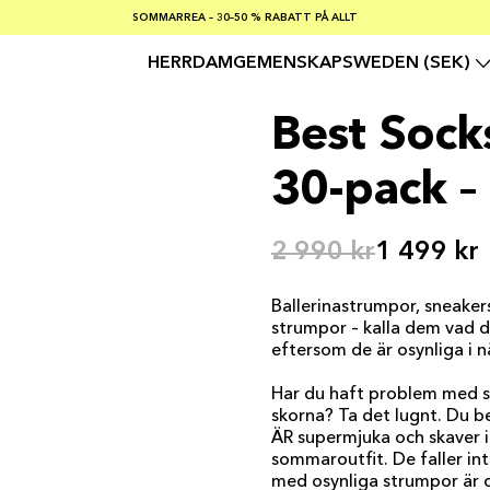
SOMMARREA – 30–50 % RABATT PÅ ALLT
FRI FRAKT PÅ KÖP ÖVER €100
Säker betalning med
HERR
DAM
GEMENSKAP
SWEDEN (SEK)
Best Sock
30-pack – 
2 990 kr
1 499 kr
Ballerinastrumpor, sneaker
strumpor – kalla dem vad du
eftersom de är osynliga i nä
Har du haft problem med so
skorna? Ta det lugnt. Du be
ÄR supermjuka och skaver i
sommaroutfit. De faller int
med osynliga strumpor är d