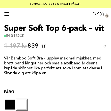
SOMMARREA – 30–50 % RABATT PÅ ALLT
FRI FRAKT PÅ KÖP ÖVER €100
Säker betalning med
0
Super Soft Top 6-pack – vit
IN STOCK
1 197 kr
839 kr
Vår Bamboo Soft Bra – upplev maximal mjukhet. med
brett band längst ner och smala axelband är denna
kupfria skönhet lika perfekt att sova i som att dansa i.
Skynda dig att köpa en!
FÄRG