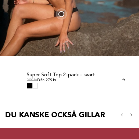
Super Soft Top 2-pack – svart
Invisible T
REA
REA
Ordinarie pris
Ordinari
Ordinarie pris
399 kr
Från 279 kr
Ordinarie pris
349 kr
Från 245 
DU KANSKE OCKSÅ GILLAR