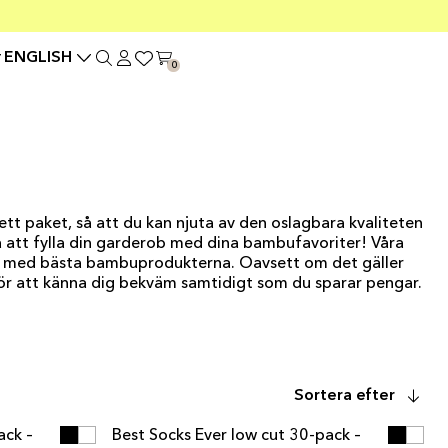
ENGLISH
0
tt paket, så att du kan njuta av den oslagbara kvaliteten
på att fylla din garderob med dina bambufavoriter! Våra
rob med bästa bambuprodukterna. Oavsett om det gäller
 för att känna dig bekväm samtidigt som du sparar pengar.
N
LÄGG I VARUKORGEN
Sortera efter
N
LÄGG I VARUKORGEN
ack –
Best Socks Ever low cut 30-pack –
MULTIPACK