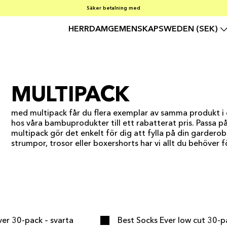
FRI FRAKT PÅ KÖP ÖVER €100
Säker betalning med
SOMMARREA – 30–50 % RABATT PÅ ALLT
HERR
DAM
GEMENSKAP
SWEDEN (SEK)
MULTIPACK
med multipack får du flera exemplar av samma produkt i e
hos våra bambuprodukter till ett rabatterat pris. Passa 
multipack gör det enkelt för dig att fylla på din garde
strumpor, trosor eller boxershorts har vi allt du behöver
GG I VARUKORGEN
LÄGG I VARUKORGE
GG I VARUKORGEN
LÄGG I VARUKORGE
ver 30-pack – svarta
Best Socks Ever low cut 30-p
MULTIPACK