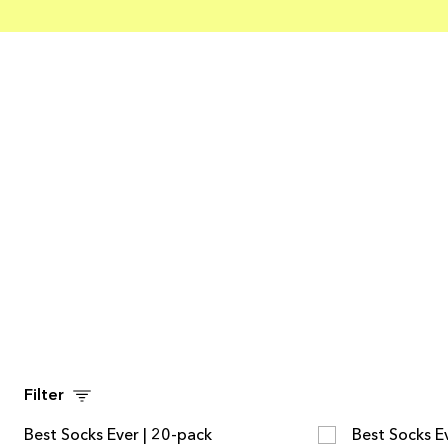
LÄGG I VARUKORGEN
LÄ
Filter
LÄGG I VARUKORGEN
LÄ
Best Socks Ever | 20-pack
Best Socks E
MULTIPACK
MULTIPACK