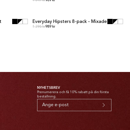
Ordinarie pris
Ordinarie pris
1 347 kr
989 kr
N
LÄGG I VARUKORGEN
N
LÄGG I VARUKORGEN
t
Everyday Hipsters 8-pack – Mixade
MULTIPACK
Ordinarie pris
Ordinarie pris
1 396 kr
989 kr
NYHETSBREV
Prenumerera och få 10% rabatt på din första
beställning.